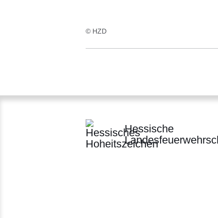
© HZD
Hessische
Landesfeuerwehrsc