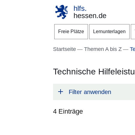
hlfs.
hessen.de
Direkt zum Kopf der S
Direkt zum Inhalt
Direkt zum Fuß der Se
Freie Plätze
Lernunterlagen
Startseite
Themen A bis Z
Te
Technische Hilfeleist
Filter anwenden
4 Einträge
:4