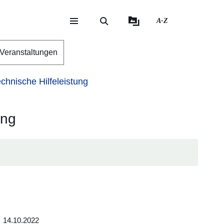
A-Z
eite
ite
Veranstaltungen
chnische Hilfeleistung
ung
14.10.2022