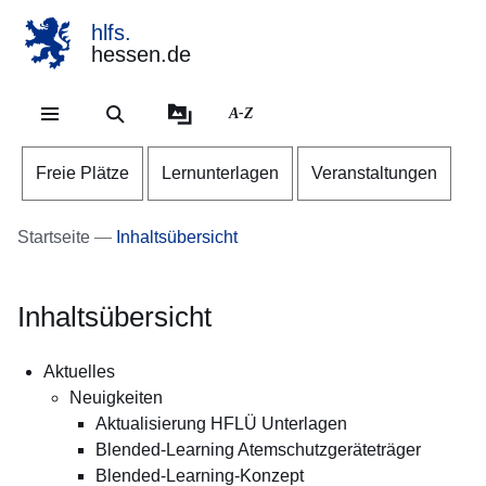
hlfs.
hessen.de
Direkt zum Kopf der Se
Direkt zum Inhalt
Direkt zum Fuß der Sei
A-Z
Freie Plätze
Lernunterlagen
Veranstaltungen
Startseite
Inhaltsübersicht
Inhaltsübersicht
Aktuelles
Neuigkeiten
Aktualisierung HFLÜ Unterlagen
Blended-Learning Atemschutzgeräteträger
Blended-Learning-Konzept