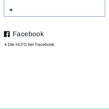
Facebook
Öffnet sich in einem neuen Fenster
Die HLFS bei Facebook
Externer Inhalt von
Facebook:Jetzt aktivieren
Facebook
Jetzt aktivieren