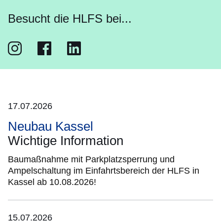
Besucht die HLFS bei...
Instagram
Öffnet sich in einem neuen Fenster
Facebook
Öffnet sich in einem neuen Fenster
LinkedIn
Öffnet sich in einem neuen Fenster
17.07.2026
Neubau Kassel
Wichtige Information
Baumaßnahme mit Parkplatzsperrung und
Ampelschaltung im Einfahrtsbereich der HLFS in
Kassel ab 10.08.2026!
15.07.2026