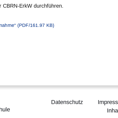
r CBRN-ErkW durchführen.
er
enahme“ (PDF/161.97 KB)
Datenschutz
Impres
hule
Inha