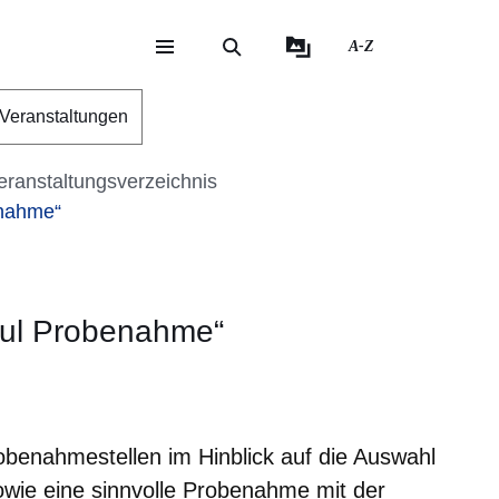
A-Z
eite
ite
Veranstaltungen
eranstaltungsverzeichnis
nahme“
dul Probenahme“
er
Fenster
euen Fenster
em neuen Fenster
benahmestellen im Hinblick auf die Auswahl
sowie eine sinnvolle Probenahme mit der