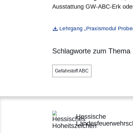
Ausstattung GW-ABC-Erk ode
Öffnet sich in einem neuen Fenst
Lehrgang „Praxismodul Prob
Datei
Schlagworte zum Thema
Gefahrstoff ABC
Hessische
Landesfeuerwehrsc