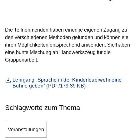
Öffnet sich in einem neuen Fenster
Öffnet sich in einem neuen Fenster
Öffnet sich in einem neuen Fenster
Öffnet sich in einem neuen Fenster
Öffnet sich in einem neuen Fenster
Die Teilnehmenden haben einen je eigenen Zugang zu
den verschiedenen Methoden gefunden und können sie
ihren Möglichkeiten entsprechend anwenden. Sie haben
eine bunte Mischung an Handwerkszeug für die
Gruppenarbeit.
Datei
Öffnet sich in einem neuen Fenster
Lehrgang „Sprache in der Kinderfeuerwehr eine
Bühne geben“ (PDF/179.39 KB)
Schlagworte zum Thema
Veranstaltungen