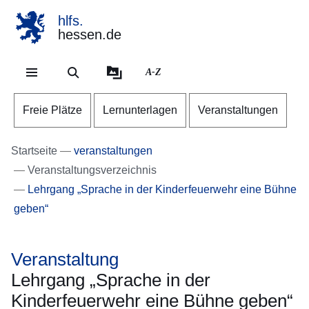
hlfs.
hessen.de
Direkt zum Kopf der Se
Direkt zum Inhalt
Direkt zum Fuß der Sei
A-Z
Freie Plätze
Lernunterlagen
Veranstaltungen
Startseite
veranstaltungen
Veranstaltungsverzeichnis
Lehrgang „Sprache in der Kinderfeuerwehr eine Bühne
geben“
Veranstaltung
Lehrgang „Sprache in der
Kinderfeuerwehr eine Bühne geben“